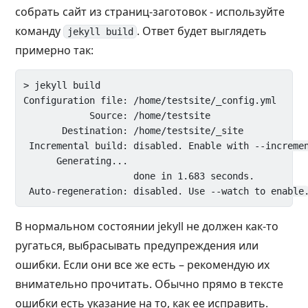
собрать сайт из страниц-заготовок - используйте
команду
. Ответ будет выглядеть
jekyll build
примерно так:
> jekyll build

Configuration file: /home/testsite/_config.yml

            Source: /home/testsite

       Destination: /home/testsite/_site

 Incremental build: disabled. Enable with --incremen
      Generating...

                    done in 1.683 seconds.

В нормальном состоянии jekyll не должен как-то
ругаться, выбрасывать предупреждения или
ошибки. Если они все же есть – рекомендую их
внимательно прочитать. Обычно прямо в тексте
ошибки есть указание на то, как ее исправить.