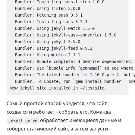
  Bundler: Installing sass-listen 4.0.0

  Bundler: Using listen 3.0.8

  Bundler: Fetching sass 3.5.1

  Bundler: Installing sass 3.5.1

  Bundler: Using jekyll-watch 1.5.0

  Bundler: Using jekyll-sass-converter 1.5.0

  Bundler: Using jekyll 3.5.0

  Bundler: Using jekyll-feed 0.9.2

  Bundler: Using minima 2.1.1

  Bundler: Bundle complete! 4 Gemfile dependencies, 
  Bundler: Use `bundle info [gemname]` to see where 
  Bundler: The latest bundler is 1.16.0.pre.2, but y
  Bundler: To update, run `gem install bundler --pre
Самый простой способ убедится, что сайт
создался и работает - собрать его. Команда
обработает имеющиеся данные и
jekyll serve
соберет статический сайт, а затем запустит