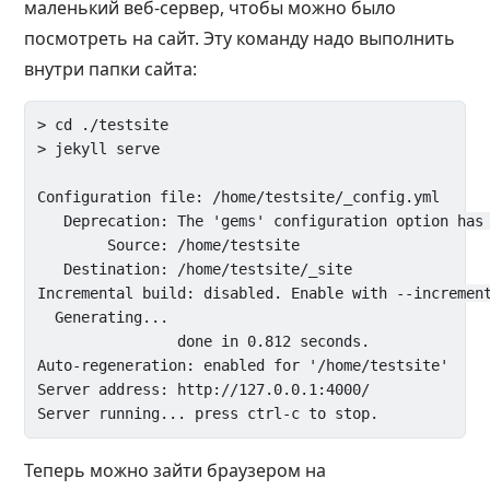
маленький веб-сервер, чтобы можно было
посмотреть на сайт. Эту команду надо выполнить
внутри папки сайта:
> cd ./testsite

> jekyll serve

Configuration file: /home/testsite/_config.yml

   Deprecation: The 'gems' configuration option has 
        Source: /home/testsite

   Destination: /home/testsite/_site

Incremental build: disabled. Enable with --increment
  Generating...

                done in 0.812 seconds.

Auto-regeneration: enabled for '/home/testsite'

Server address: http://127.0.0.1:4000/

Теперь можно зайти браузером на