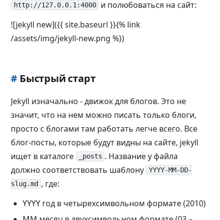
и полюбоваться на сайт:
http://127.0.0.1:4000
![jekyll new]({{ site.baseurl }}{% link
/assets/img/jekyll-new.png %})
#
Быстрый старт
Jekyll изначально - движок для блогов. Это не
значит, что на нем можно писать только блоги,
просто с блогами там работать легче всего. Все
блог-посты, которые будут видны на сайте, jekyll
ищет в каталоге
. Название у файла
_posts
должно соответствовать шаблону
YYYY-MM-DD-
, где:
slug.md
YYYY год в четырехсимвольном формате (2010)
MM месяц в двухсимвольном формате (03 –