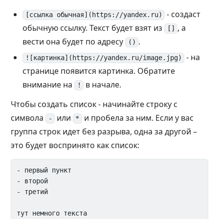
- создаст
[ссылка обычная](https://yandex.ru)
обычную ссылку. Текст будет взят из
, а
[]
вести она будет по адресу
.
()
- на
![картинка](https://yandex.ru/image.jpg)
странице появится картинка. Обратите
внимание на
в начале.
!
Чтобы создать список - начинайте строку с
символа
или
и пробела за ним. Если у вас
-
*
группа строк идет без разрыва, одна за другой –
это будет воспринято как список:
- первый пункт

- второй

- третий

тут немного текста
