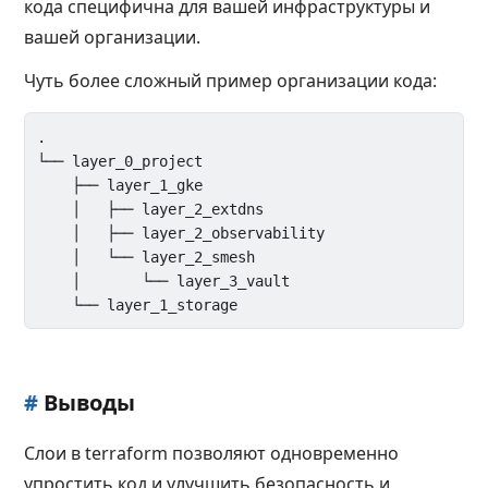
кода специфична для вашей инфраструктуры и
вашей организации.
Чуть более сложный пример организации кода:
.

└── layer_0_project

    ├── layer_1_gke

    │   ├── layer_2_extdns

    │   ├── layer_2_observability

    │   └── layer_2_smesh

    │       └── layer_3_vault

#
Выводы
Слои в terraform позволяют одновременно
упростить код и улучшить безопасность и