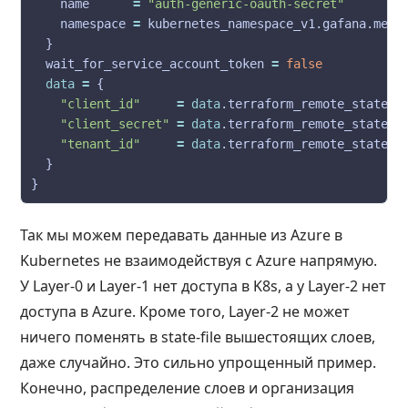
    name      
=
"auth-generic-oauth-secret"
    namespace 
=
 kubernetes_namespace_v1.gafana.meta
  wait_for_service_account_token 
=
false
data
=
"client_id"
=
data
.terraform_remote_state.l
"client_secret"
=
data
.terraform_remote_state.l
"tenant_id"
=
data
.terraform_remote_state.l
Так мы можем передавать данные из Azure в
Kubernetes не взаимодействуя с Azure напрямую.
У Layer-0 и Layer-1 нет доступа в K8s, а у Layer-2 нет
доступа в Azure. Кроме того, Layer-2 не может
ничего поменять в state-file вышестоящих слоев,
даже случайно. Это сильно упрощенный пример.
Конечно, распределение слоев и организация