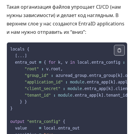
Такая организация файлов упрощает CI/CD (нам
нужны зависимости) и делает код наглядным. В
верхнем слое у нас создаются EntraID applications
и нам нужно отправить их “вниз”:
  entra_out 
=
 { 
for
 k, v 
in
 local.entra_config 
:
"root"
:
"group_id"
:
"application_id"
:
module
"client_secret"
:
module
"tenant_id"
:
module
output
"entra_config"
  value     
=