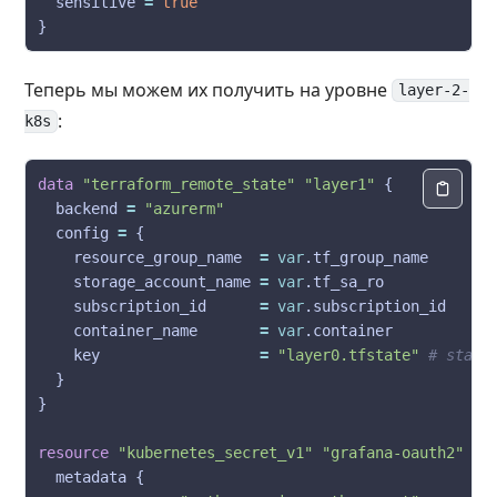
  sensitive 
=
true
Теперь мы можем их получить на уровне
layer-2-
:
k8s
data
"terraform_remote_state"
"layer1"
  backend 
=
"azurerm"
  config 
=
    resource_group_name  
=
var
    storage_account_name 
=
var
    subscription_id      
=
var
    container_name       
=
var
    key                  
=
"layer0.tfstate"
resource
"kubernetes_secret_v1"
"grafana-oauth2"