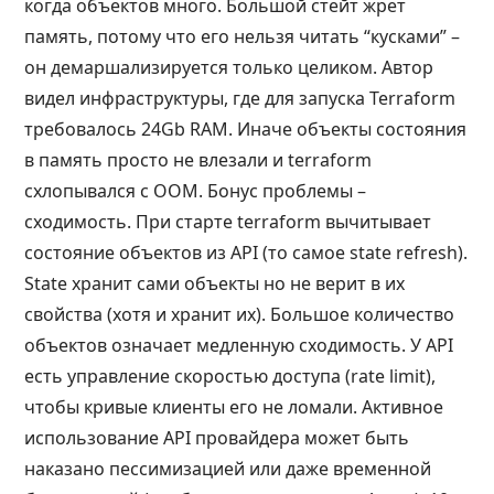
когда объектов много. Большой стейт жрет
память, потому что его нельзя читать “кусками” –
он демаршализируется только целиком. Автор
видел инфраструктуры, где для запуска Terraform
требовалось 24Gb RAM. Иначе объекты состояния
в память просто не влезали и terraform
схлопывался с OOM. Бонус проблемы –
сходимость. При старте terraform вычитывает
состояние объектов из API (то самое state refresh).
State хранит сами объекты но не верит в их
свойства (хотя и хранит их). Большое количество
объектов означает медленную сходимость. У API
есть управление скоростью доступа (rate limit),
чтобы кривые клиенты его не ломали. Активное
использование API провайдера может быть
наказано пессимизацией или даже временной